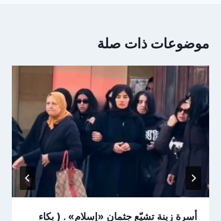
موضوعات ذات صلة
أسرة زينة تشيّع جثمان «إسلام» . ( بكاء