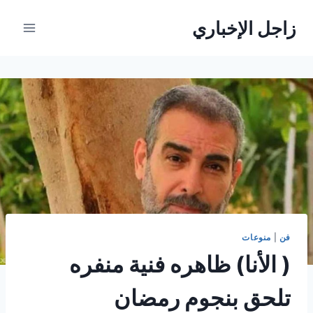
لتجاوز
زاجل الإخباري
لى
لمحتوى
فن
|
منوعات
( الأنا) ظاهره فنية منفره
تلحق بنجوم رمضان