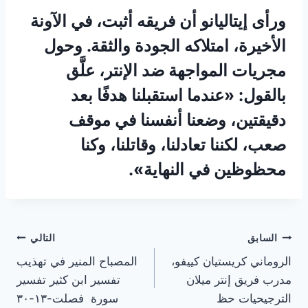
ورأى إيتاليانو أن فريقه أثبت، في الآونة
الأخيرة، امتلاكه الجودة والثقة. وحول
مجريات المواجهة ضد الإنتر، علَّق
بالقول: «عندما استقبلنا هدفًا بعد
دقيقتين، وضعنا أنفسنا في موقف
صعب، لكننا تعادلنا، وقاتلنا، وكنا
محظوظين في النهاية».
تصفّح
السابق
التالي
الروماني كريستيان كييفو،
المصباح المنير في تهذيب
المقالات
مدرب فريق إنتر ميلان
تفسير ابن كثير تفسير
الترجيحيات حظ
سورة فصلت-١٣-٣٠