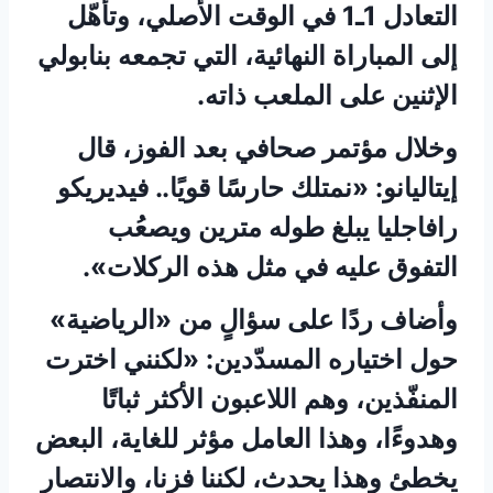
التعادل 1ـ1 في الوقت الأصلي، وتأهّل
إلى المباراة النهائية، التي تجمعه بنابولي
الإثنين على الملعب ذاته.
وخلال مؤتمر صحافي بعد الفوز، قال
إيتاليانو: «نمتلك حارسًا قويًا.. فيديريكو
رافاجليا يبلغ طوله مترين ويصعُب
التفوق عليه في مثل هذه الركلات».
وأضاف ردًا على سؤالٍ من «الرياضية»
حول اختياره المسدّدين: «لكنني اخترت
المنفّذين، وهم اللاعبون الأكثر ثباتًا
وهدوءًا، وهذا العامل مؤثر للغاية، البعض
يخطئ وهذا يحدث، لكننا فزنا، والانتصار