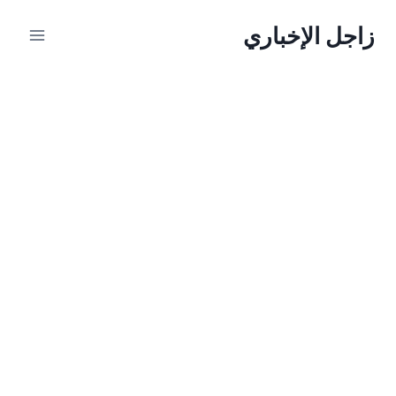
لتجاوز
زاجل الإخباري
لى
لمحتوى