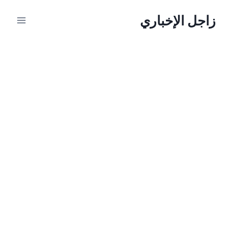
لتجاوز
زاجل الإخباري
لى
لمحتوى