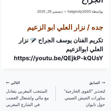
بواسطة
halgendy2000
ديسمبر 29, 2025
جده / نزار العلي ابو الزعيم
تكريم الفنان يوسف الجراح
نزار
العلي ابوالزعيم
https://youtu.be/QEjkP-kQUsY
تصفّح
السابق
التالي
لتحذير “القوى الخارجية”
المنتخب المغربي يتعادل
المقالات
مناورات الجيش الصيني
مع مالي واشتعال الغضب
حول تايوان
في الشارع المغربي