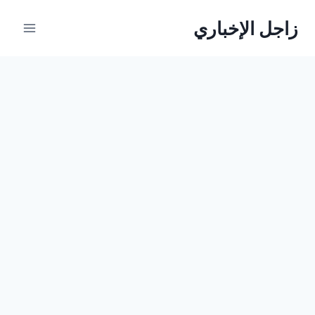
لتجاوز
زاجل الإخباري
لى
لمحتوى