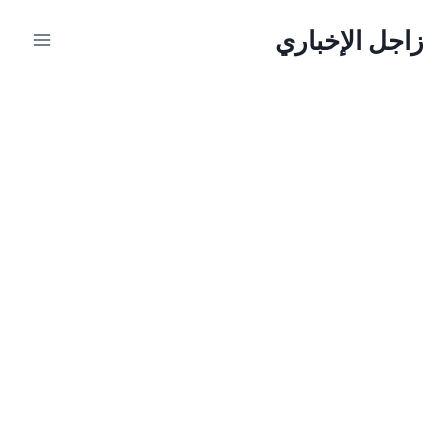
لتجاوز
زاجل الإخباري
لى
لمحتوى