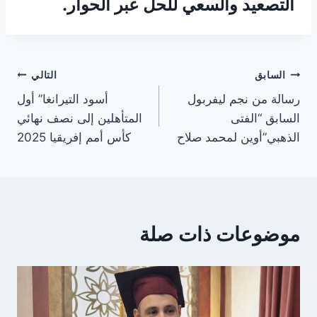
التصعيد والسعي للحل عبر الحوار.
تصفّح
السابق
التالي
رسالة من نجم ليفربول
أسود التيرانغا” أول
المقالات
السابق “الفتى
المتأهلين إلى نصف نهائي
الذهبي”أوين لمحمد صلاح
كأس أمم إفريقيا 2025
موضوعات ذات صلة