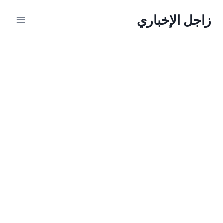
لتجاوز
زاجل الإخباري
لى
لمحتوى