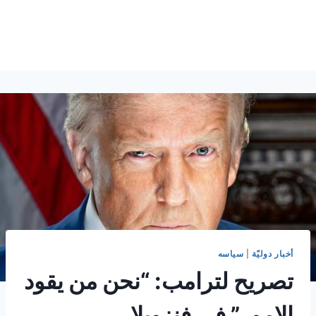
أخبار دوليّة
|
سياسه
تصريح لترامب: “نحن من يقود
الامور” في فنزويلا