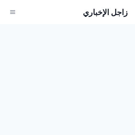
لتجاوز
زاجل الإخباري
لى
لمحتوى