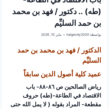
(طه) .. دكتور / فهد بن محمد
بن حمد السليِّم
بواسطة
halgendy2000
يناير 10, 2026
الدكتور / فهد بن محمد بن حمد
السليِّم
عميد كلية أصول الدين سابقاً
رياض الصالحين ص ٨٦-٨٨- باب
الاقتصاد في الطاعة-(طه) حروف
مقطعة- المراد بقوله ( لا يمل الله حتى