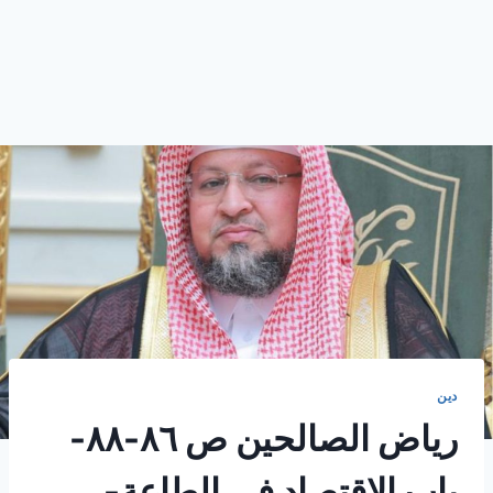
دين
رياض الصالحين ص ٨٦-٨٨-
باب الاقتصاد في الطاعة-