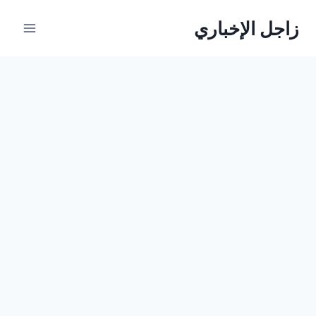
لتجاوز
زاجل الإخباري
لى
لمحتوى