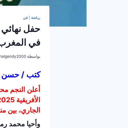
رياضة
|
فن
في المغرب
بواسطة
halgendy2000
كتب / حسن 
أعلن النجم محم
الجاري، بين من
وأحيا محمد رمض