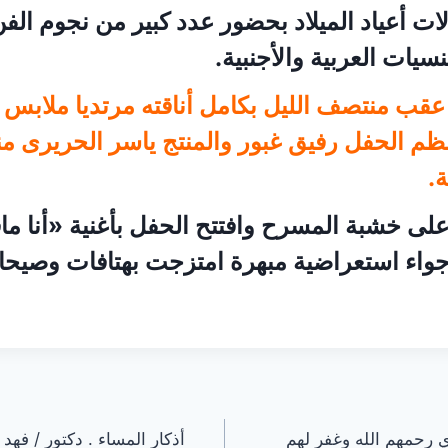
ت أعياد الميلاد بحضور عدد كبير من نجوم الف
يات العربية والأجنبية.
ب منتصف الليل بكامل أناقته مرتديا ملابس 
نظم الحفل رفيق غبور والمنتج ياسر الحريرى م
ة.
 خشبة المسرح وافتتح الحفل بأغنية «أنا مافي
اء استعراضية مبهرة امتزجت بهتافات وصيحات
ي رحمهم الله وغفر لهم
أذكار المساء . دكتور / فهد