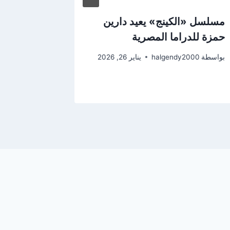
مسلسل «الكينج» يعيد دارين
حمزة للدراما المصرية
جديدة ضد 
.«الأحمر
بواسطة
halgendy2000
يناير 26, 2026
بواسطة
2000