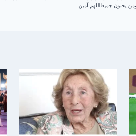
ن يحبون جميعااللهم آمين