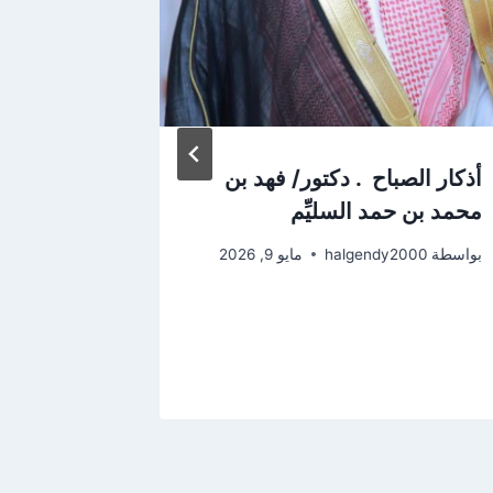
أذكار الصباح . دكتور/ فهد بن
كيف تصو
محمد بن حمد السليِّم
سنة واحدة
محمد بن ح
بواسطة
halgendy2000
مايو 9, 2026
بواسطة
2000
مارس 30, 2026