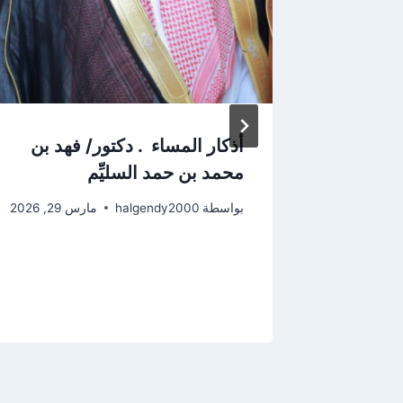
حين-١٨٣- باب
أذكار المساء . دكتور/ فهد بن
النَّارِ
محمد بن حمد السليِّم
تَغِي
بواسطة
halgendy2000
مارس 29, 2026
َرْحَمُ
.
20