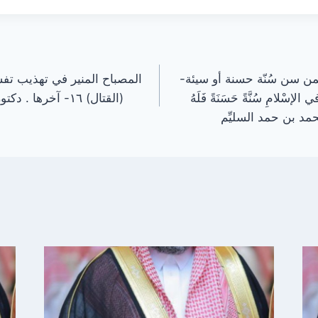
ن سن سُنّة حسنة أو سيئة-
‏المصباح المنير في تهذيب تف
سْلامِ سُنَّةً حَسَنَةً فَلَهُ
(القتال) ١٦- آخره
محمد بن حمد السليِّم