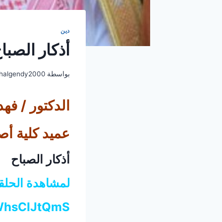
دين
أذكار الصبا
بواسطة
halgendy2000
الدكتور / فه
عميد كلية أص
أذكار الصباح
لمشاهدة الحلق
wWhsCIJtQmS