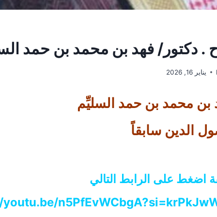
ح . دكتور/ فهد بن محمد بن حمد السلي
يناير 16, 2026
د بن محمد بن حمد السليِّم
ول الدين سابقاً
ة اضغط على الرابط التالي
://youtu.be/n5PfEvWCbgA?si=krPkJ