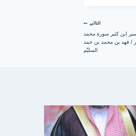
التالي
سير ابن كثير سورة محمد
ا . دكتور / فهد بن محمد بن حمد
السليِّم