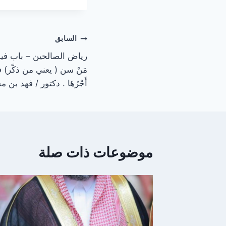
تصفّح
السابق
رياض الصالحين – باب فيم
المقالات
مَنْ سن ( يعني من ذكّر) في الإ
أَجْرُهَا . دكتور / فهد بن 
موضوعات ذات صلة