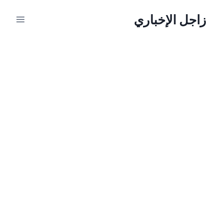
لتجاوز
زاجل الإخباري
لى
لمحتوى