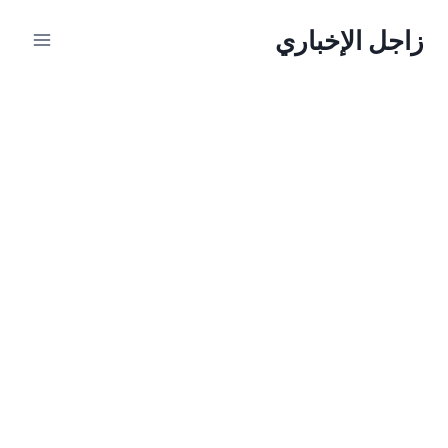
لتجاوز
زاجل الإخباري
لى
لمحتوى