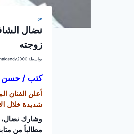
فن
نضال الشاف
زوجته
بواسطة
halgendy2000
كتب / حسن 
أعلن الفنان ال
شديدة خلال الأ
وشارك نضال، من
مطالباً من متاب