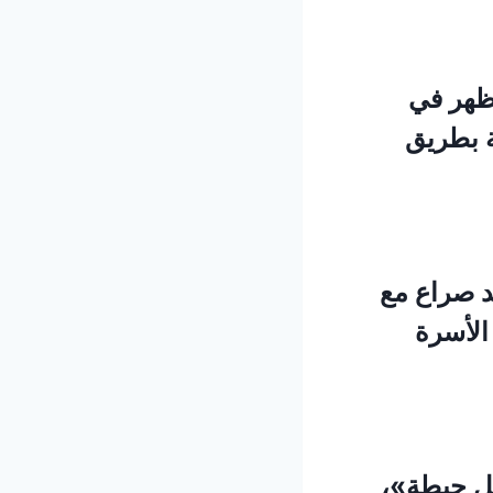
لظهر في
ة بطريق
رحلت زوجته هند محمد علي في أبريل 2025 بعد صراع مع
الأسرة
ضل حيطة»،