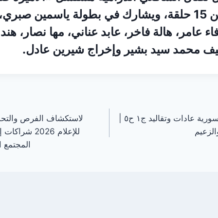
يتكون العمل من 15 حلقة، ويشارك في بطولة ياسمين ص
ء عامر، هالة فاخر، عابد عناني، مها نصار، هند 
يف محمد سيد بشير وإخراج شيرين عادل.
افراح العشائر والقبائل السورية عادات وتقاليد ج١ ح٥ |
لاستكشاف الفرص والتحدي
الزعيم
للإعلام 2026 
المجتمع ال