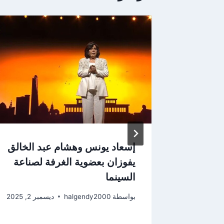
بة من
إسعاد يونس وهشام عبد الخالق
دون
يفوزان بعضوية الغرفة لصناعة
ً على
السينما
بواسطة
halgendy2000
ديسمبر 2, 2025