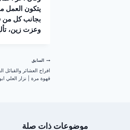
بجانب كل من فا
وعزت زين، تأل
تصفّح
السابق
المقالات
قهوة مرة | نزار العلي ابو
موضوعات ذات صلة