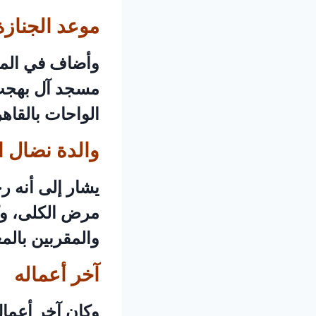
موعد الجنازة
وأضاف في المنش
مسجد آل بهجت د
الواحات بالقاهر
والدة نضال 
مرض الكلى، وك
والمقربين بالم
آخر أعماله
وكان آخر أعما