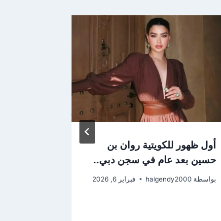
الفنانه ل
زفاف ابن
نجلها
بواسطة
2000
أول ظهور للكويتية روان بن
حسين بعد عام في سجن دبي..
بواسطة
halgendy2000
فبراير 6, 2026