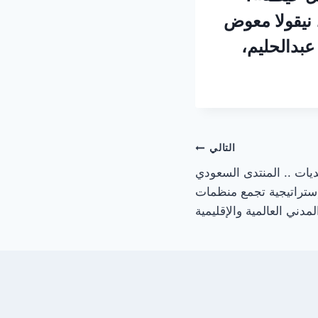
بري، نيقولا معوض
عبدالحليم،
التالي
ات .. المنتدى السعودي
شراكات إستراتيجية تجمع منظمات
مدني العالمية والإقليمية