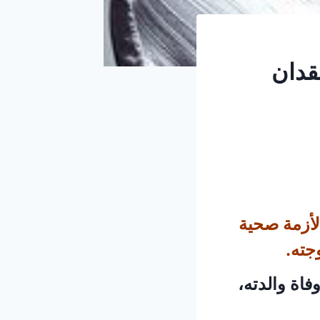
قدان
لأزمة صحية
جته.
فاة والدته،