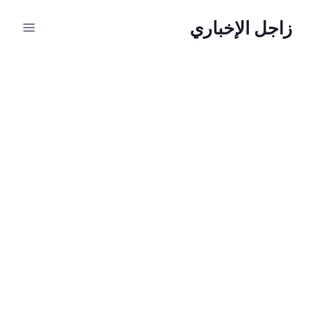
لتجاوز
زاجل الإخباري
لى
لمحتوى