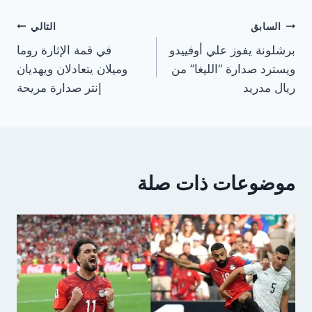
تصفّح
السابق
التالي
برشلونة يفوز علي أوفييدو
في قمة الإثارة روما
المقالات
ويسترد صدارة “الليغا” من
وميلان يتعادلان ويهديان
ريال مدريد
إنتر صدارة مريحة
موضوعات ذات صلة