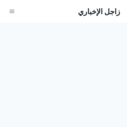
لتجاوز
زاجل الإخباري
لى
لمحتوى