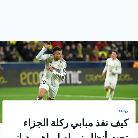
رياضة
كيف نفذ مبابي ركلة الجزاء
تحت أنظار زميله إبراهيم دياز