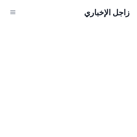
لتجاوز
زاجل الإخباري
لى
لمحتوى