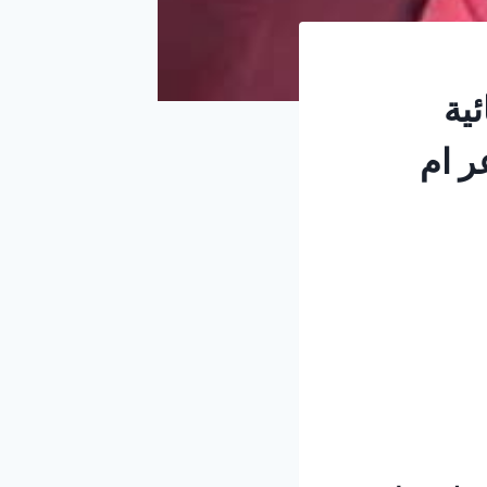
ية
ر ام