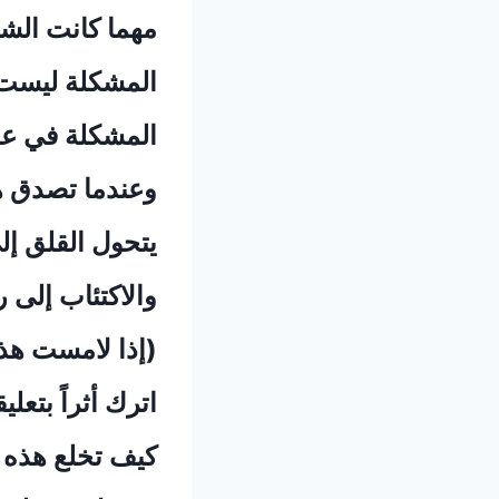
‏مهما كانت الش
‏المشكلة ليست
‏المشكلة في عد
‏وعندما تصدق ه
‏يتحول القلق إ
‏والاكتئاب إلى 
‏(إذا لامست هذه
‏اترك أثراً بت
‏كيف تخلع هذه النظ