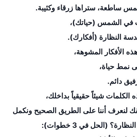
مس ساطعة، ستراها زرقاء وكئيبة.
 في الشمس (حياتك)،
سة النظارة (أفكارك).
ذه الأفكار المشوهة،
لى نمط حياة،
رفيق دائم.
 الكلمات شيئاً حقيقياً بداخلك،
عليقك لنعرف أننا على الطريق الصحيح ونكمل
ارة؟ (الحل في 3 خطوات):