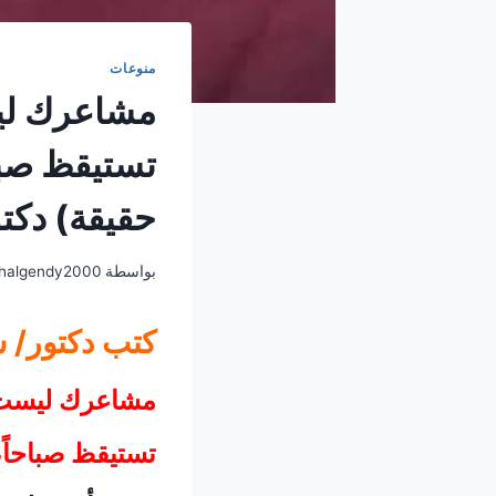
منوعات
‏مشاعرك لي
‏تستيقظ صبا
حقيقة) دكت
بواسطة
halgendy2000
كتب دكتور/ 
‏مشاعرك ليست 
‏تستيقظ صباحاً،