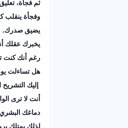
‏ثم فجأة، تعليق
‏وفجأة ينقلب 
‏يضيق صدرك.
‏يخبرك عقلك أن
‏رغم أنك كنت ت
‏هل تساءلت يوم
‏ إليك التشريح
‏أنت لا ترى الو
‏دماغك البشري 
‏لذلك يمتلك ب