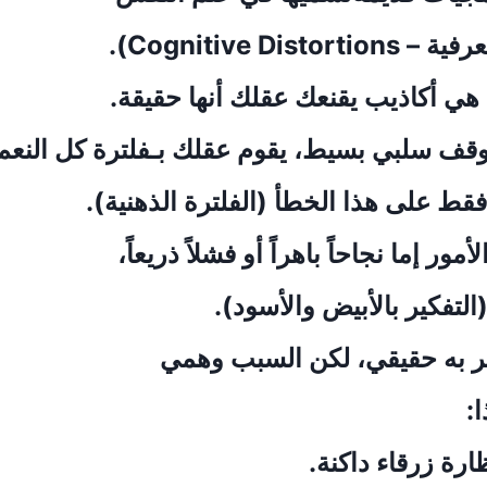
Cognitive Dist).
هي أكاذيب يقنعك عقلك أنها حقيقة.
قف سلبي بسيط، يقوم عقلك بـفلترة كل النعم و
قط على هذا الخطأ (الفلترة الذهنية).
مور إما نجاحاً باهراً أو فشلاً ذريعاً،
(التفكير بالأبيض والأسود).
عر به حقيقي، لكن السبب وهمي
ا:
ارة زرقاء داكنة.