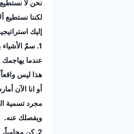
‏نحن لا نستطيع 
‏لكننا نستطيع أل
‏إليك استراتيجي
‏عندما يهاجمك
‏هذا ليس واقعاً
‏أو انا الآن أما
‏مجرد تسمية ال
‏ويفصلك عنه.