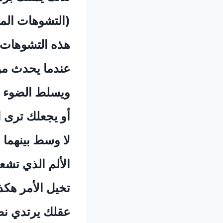
‏(التشوهات المعرفية – ortions
‏هذه التشوهات 
‏عندما يحدث مو
‏ويسلط الضوء ف
‏أو يجعلك ترى الأ
‏لا وسط بينهما 
‏الألم الذي تش
‏تخيل الأمر هكذ
‏عقلك يرتدي نظ