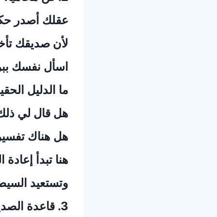
‏عقلك أصدر حكم
‏لأن صديقك تأخ
‏اسأل نفسك ببر
‏ما الدليل الحق
‏هل قال لي ذلك؟
‏هل هناك تفسي
‏هنا تبدأ إعادة 
‏وتستعيد السيط