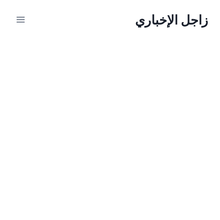
لتجاوز
زاجل الإخباري
لى
لمحتوى