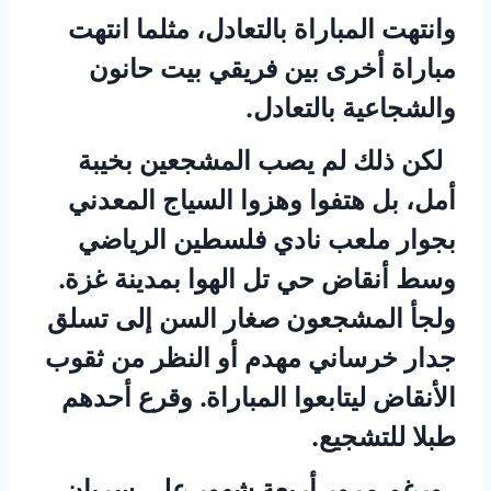
وانتهت المباراة بالتعادل، مثلما انتهت
مباراة أخرى بين فريقي بيت حانون
والشجاعية بالتعادل.
لكن ذلك لم يصب المشجعين بخيبة
أمل، بل هتفوا وهزوا السياج المعدني
بجوار ملعب نادي فلسطين الرياضي
وسط أنقاض حي تل الهوا بمدينة غزة.
ولجأ المشجعون صغار السن إلى تسلق
جدار خرساني مهدم أو النظر من ثقوب
الأنقاض ليتابعوا المباراة. وقرع أحدهم
طبلا للتشجيع.
ورغم مرور أربعة شهور على سريان