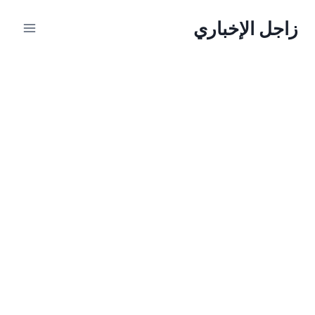
لتجاوز
زاجل الإخباري
لى
لمحتوى