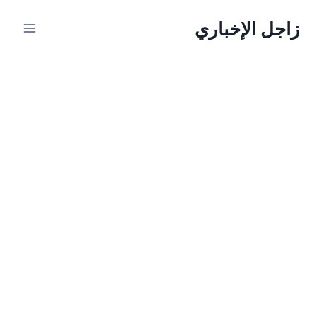
لتجاوز
زاجل الإخباري
لى
لمحتوى