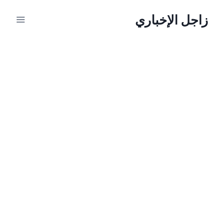
لتجاوز
زاجل الإخباري
لى
لمحتوى