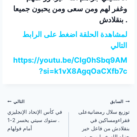
وغفر لهم ومن سعى ومن يحبون جميعا
. بنقلادش
لمشاهدة الحلقة اضغط على الرابط
التالي
https://youtu.be/CIg0hSbq9AM
?si=k1vX8AgqOaCXfb7c
تصفّح
السابق
التالي
توزيع سلال رمضانيةعلى
في كأس الإتحاد الإنجليزي
المقالات
فقراءومساكين في
. ستوك سيتي يخسر 2-1
بنقلادش من فاعل خير
أمام فولهام
جزاه الله خيرا ورحمه