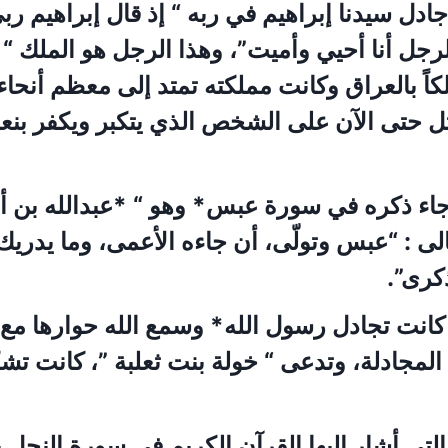
ادل سيدنا إبراهيم في ربه “ إذ قال إبراهيم رب
رجل أنا أحيي وأميت”، وهذا الرجل هو الملك “ 
كاً بالعراق وكانت مملكته تمتد إلى معظم أنحاء 
 حتى الآن على الشخص الذي يتكبر ويكفر بنعم
اء ذكره في سورة عبس* وهو “ *عبدالله بن أم
الى : “عبس وتولّى، أن جاءه الأعمى، وما يدريك
ذكرى”.
كانت تجادل رسول الله* وسمع الله حوارها مع 
المجادلة، وتدعى “ خولة بنت ثعلبة ”، كانت تش
لتي أشار إليها القرآن الكريم في سورة النحل بأ