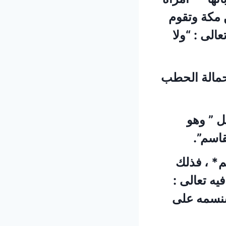
 مكة وتقوم
الى : “ولا
حمالة الحطب
ل ” وهو
قاسم”.
* ، فذلك
يه تعالى :
 سنسمه على