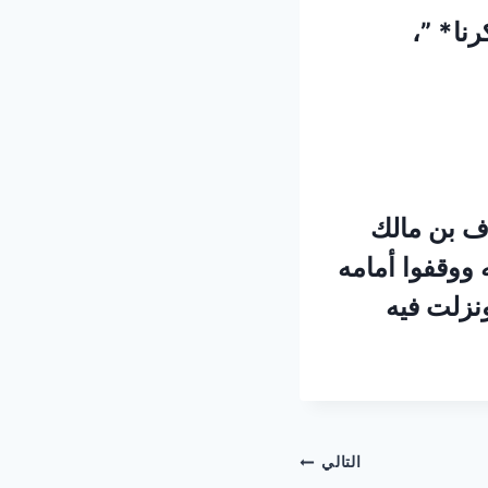
نا* ”،
ف بن مالك
 ووقفوا أمامه
ونزلت فيه
التالي