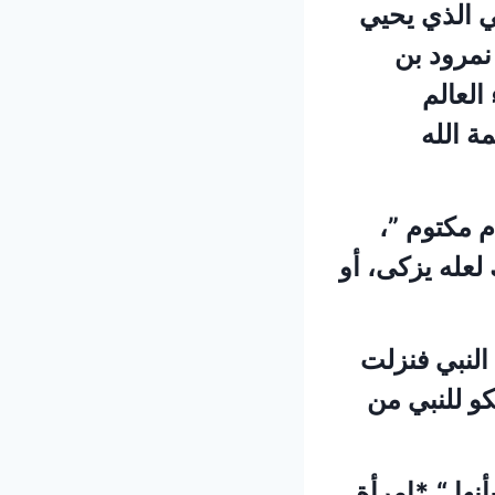
ي الذي يحيي
نمرود بن
العالم
ة الله
 مكتوم ”،
 لعله يزكى، أو
النبي فنزلت
كو للنبي من
نها “ *امرأة