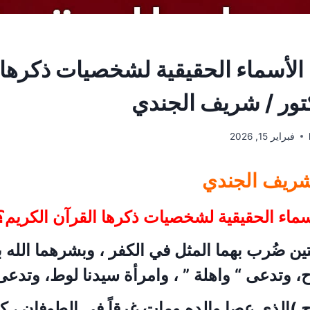
الأسماء الحقيقية لشخصيات ذكرها 
تور / شريف الجندي
فبراير 15, 2026
شريف الجندي
ماء الحقيقية لشخصيات ذكرها القرآن الكريم؟
تين ضُرب بهما المثل في الكفر ، وبشرهما الله با
ح، وتدعى “ واهلة ” ، وامرأة سيدنا لوط، وتدعى 
ح )الذي عصا والده ومات غرقاً في الطوفان ، 