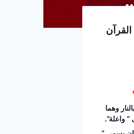
القرآن
لنار وهما
“ واعلة”.
كان يسمى “