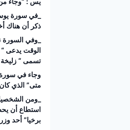
يس : “وجاء من 
_في سورة يوسف
ذكر أن هناك أخ
_وفي السورة ن
الوقت يدعى “ *
تسمى “ زليخة ”
وجاء في سورة ا
متى” الذي كان 
_ومن الشخصيات 
استطاع أن يح
برخيا” أحد وزر