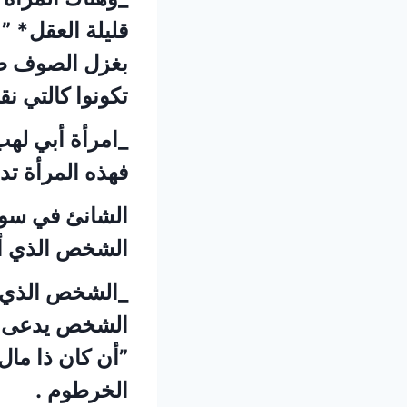
قليلة العقل* ”
بغزل الصوف طوال
تكونوا كالتي ن
_امرأة أبي له
فهذه المرأة ت
الشانئ في سورة
الشخص الذي أطل
_الشخص الذي ل
الشخص يدعى “ ال
”أن كان ذا مال 
الخرطوم .