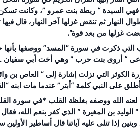
 فهي السيدة “ ريطة بنت عمرو ”، وكانت تسكن
 النهار ثم تنقض غزلها آخر النهار، قال فيها تع
قضت غزلها من بعد قوة”.
ب التي ذكرت في سورة “المسد” ووصفها بأنها 
دعى “ أروى بنت حرب ” وهي أخت أبي سفيان .
 الكوثر التي نزلت إشارة إلى “ العاص بن وائ
ق على النبي كلمة “أبتر” عندما مات ابنه “ال
عنه الله ووصفه بغلظة القلب *في سورة القلم
وليد بن المغيرة ” الذي كفر بنعم الله، فقال ف
وبنين إذا تتلى عليه آياتنا قال أساطير الأولين