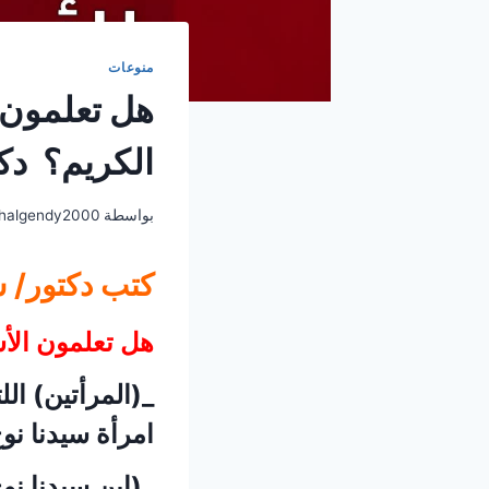
منوعات
هل تعلمون 
الكريم؟ دك
بواسطة
halgendy2000
كتب دكتور/ 
هل تعلمون الأس
_(المرأتين) الل
امرأة سيدنا نو
_(ابن سيدنا نو