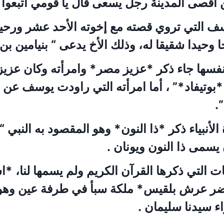
أقصى المدينة رجل يسعى قال يا قومي اتبعوا 
 التي تروي قصته مع إخوته الأحد عشر ورحيل
ا وحيدا شقيقا له، وذلك الأخ يدعى “ بنيامين ب
فسها جاء ذكر *عزيز مصر* وامرأته وكان عزي
بوتيفاد*” ، أما امرأته التي راودت يوسف عن
.
لأنبياء ذكر *ذا النون* وهو المقصود به النبي 
يسمى ذا النون ويونان .
التي ذكرها القرآن الكريم ولم يسمها لنا، *ا
ضر عرش بلقيس* ملكة سبأ في طرفة عين وهو
اء سيدنا سليمان .