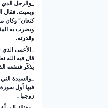
_والرجل الذي ج
ويميت، فقال ال
كنعان” وكان مل
ويضرب به المثل
وقدرته.
_الأعمى الذي ج
قال فيه الله تع
يذكّر فتنفعه ال
_والسيدة التي 
فيها أول سورة 
زوجها .
_وهناك المرأة ا