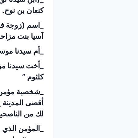
كنعان بن نوح.
_اسم (زوجة فرع
آسيا بنت مزاح
_أم سيدنا موسى
_أخت سيدنا موس
كلثوم ”
_شخصية مؤمن 
أقصى المدينة ي
لك من الناصحين
_المؤمن الذي 