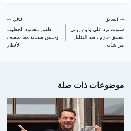
تصفّح
السابق
التالي
سلوت يرد على واين روني
ظهور محمود الخطيب
المقالات
بتعليق حازم . بعد التقليل
وحسن شحاتة معا يخطف
من شأنه
الأنظار
موضوعات ذات صلة