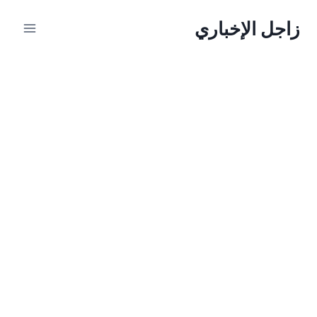
لتجاوز
زاجل الإخباري
لى
لمحتوى