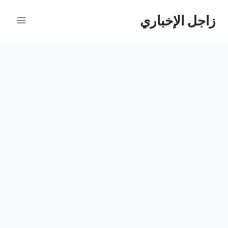
لتجاوز
زاجل الإخباري
لى
لمحتوى