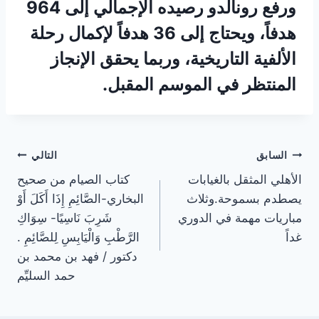
ورفع رونالدو رصيده الإجمالي إلى 964
هدفاً، ويحتاج إلى 36 هدفاً لإكمال رحلة
الألفية التاريخية، وربما يحقق الإنجاز
المنتظر في الموسم المقبل.
تصفّح
السابق
التالي
الأهلي المثقل بالغيابات
كتاب الصيام من صحيح
المقالات
يصطدم بسموحة.وثلاث
البخاري-الصَّائِمِ إِذَا أَكَلَ أَوْ
مباريات مهمة في الدوري
شَرِبَ نَاسِيًا- سِوَاكِ
غداً
الرَّطْبِ وَالْيَابِسِ لِلصَّائِمِ .
دكتور / فهد بن محمد بن
حمد السليِّم