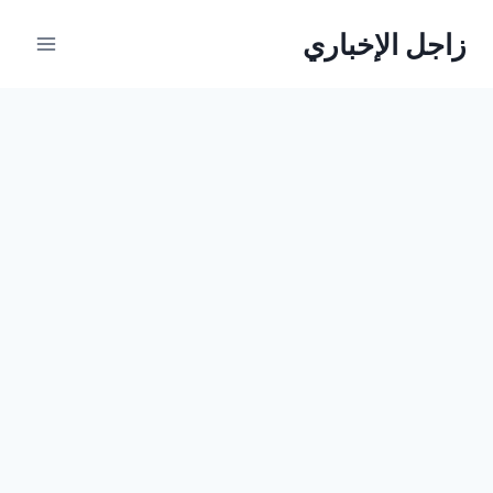
لتجاوز
زاجل الإخباري
لى
لمحتوى