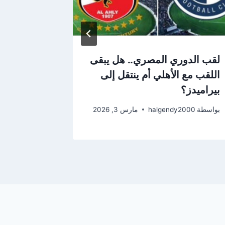
لقب الدوري المصري.. هل يبقى
منتخب م
اللقب مع الأهلي أم ينتقل إلى
مصير فتوح
بيراميدز؟
بواسطة
2000
بواسطة
halgendy2000
مارس 3, 2026