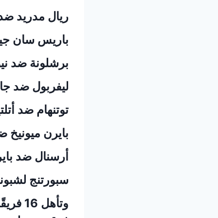
ريال مدريد ضد
باريس سان جي
برشلونة ضد نيو
ليفربول ضد ج
توتنهام ضد أتلت
بايرن ميونيخ ضد 
أرسنال ضد باي
سبورتنج لشبون