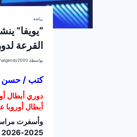
رياضة
“يويفا” ينش
القرعة لدور ال
بواسطة
halgendy2000
كتب / حسن ا
دوري أبطال أو
أبطال أوروبا ع
2025-2026 عن مواجهات: