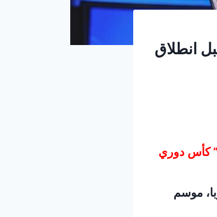
بل انطلاق
” كأس دوري
ل أوروبا، موسم