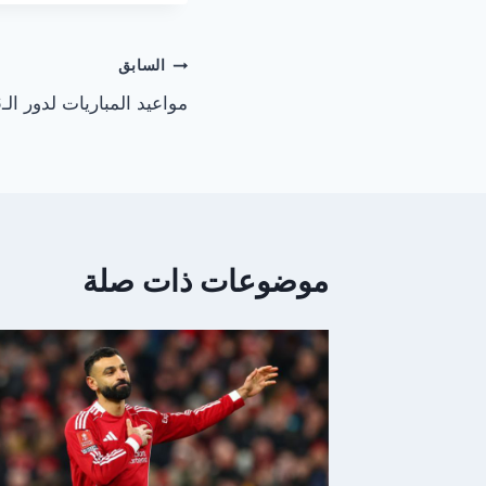
تصفّح
السابق
مواعيد المباريات لدور الـ16 لدوري أبطال أوروبا
المقالات
موضوعات ذات صلة