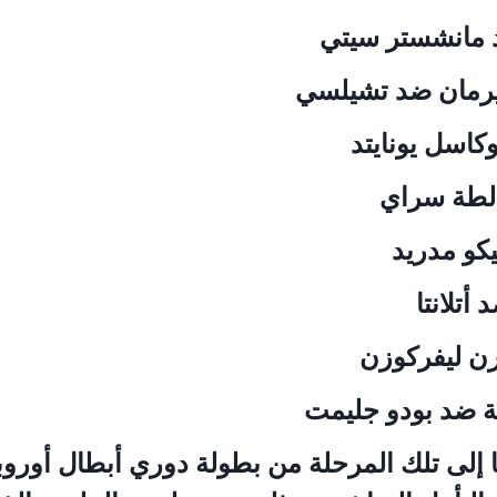
 مانشستر سيتي
رمان ضد تشيلسي
كاسل يونايتد
الطة سراي
يكو مدريد
أتلانتا
رن ليفركوزن
ة ضد بودو جليمت