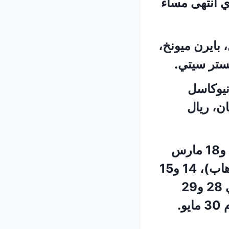
 انتهى مساء
 بايرن ميونخ،
ستر سيتي.
نيوكاسل
ان، ريال
وستُقام مباريات دور الـ16 يومي 10 و11 مارس (الذهاب)، 17 و18 مارس
(الإياب)، أما مباريات ربع النهائي ستُقام يومي 7و8 أبريل (الذهاب)، 14 و15
أبريل (الإياب)، في حين أن مباريات نصف النهائي ستُقام يومي 28 و29