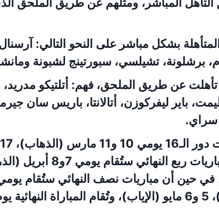
لتأهل المباشر، ومثلهم عن طريق الملحق الذي
متأهلة بشكل مباشر على النحو التالي: آرسنال،
ام، برشلونة، تشيلسي، سبورتينج لشبونة ومانش
 تأهلت عن طريق الملحق، فهم: أتلتيكو مدريد، 
ليمت، باير ليفركوزن، أتالانتا، باريس سان جيرم
سراي.
 30 مايو.