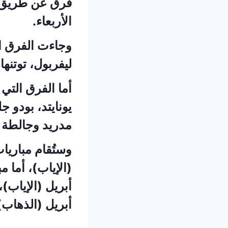
فرق عن طريق ا
الأربعاء.
وجاءت الفرق ال
ليفربول، توتنه
أما الفرق التي
يونايتد، بودو ج
مدريد وجالطة 
أبريل (الذهاب)، 5 و6 مايو (الإياب)، وتُقام المباراة النهائية يوم