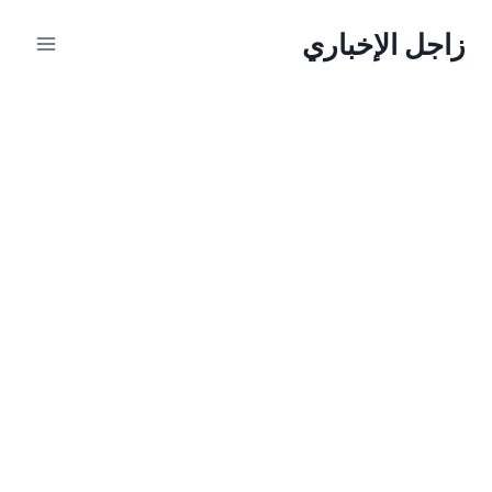
لتجاوز
زاجل الإخباري
لى
لمحتوى