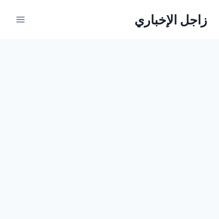
لتجاوز
زاجل الإخباري
لى
لمحتوى