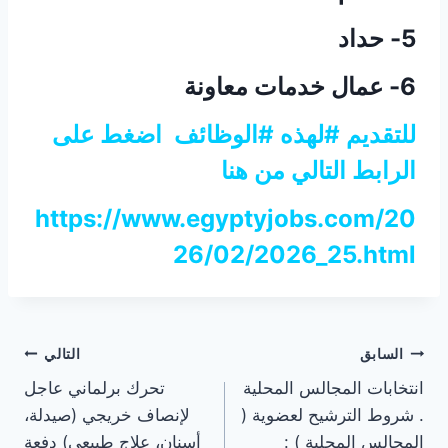
5- حداد
6- عمال خدمات معاونة
للتقديم #لهذه #الوظائف اضغط على
الرابط التالي من هنا
https://www.egyptyjobs.com/20
26/02/2026_25.html
تصفّح
السابق
التالي
انتخابات المجالس المحلية
تحرك برلماني عاجل
المقالات
. شروط الترشيح لعضوية (
لإنصاف خريجي (صيدلة،
المجالس المحلية ) :
أسنان، علاج طبيعي) دفعة