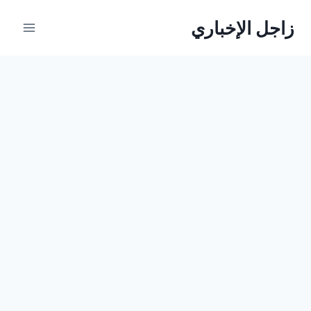
لتجاوز
زاجل الإخباري
لى
لمحتوى