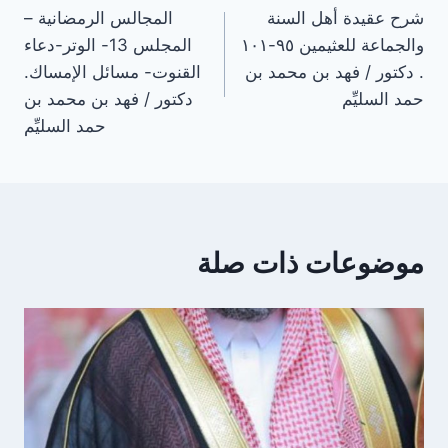
شرح عقيدة أهل السنة
المجالس الرمضانية –
المقالات
والجماعة للعثيمين ٩٥-١٠١
‏المجلس 13- الوتر-دعاء
. دكتور / فهد بن محمد بن
القنوت- مسائل الإمساك.
حمد السليِّم
دكتور / فهد بن محمد بن
حمد السليِّم
موضوعات ذات صلة