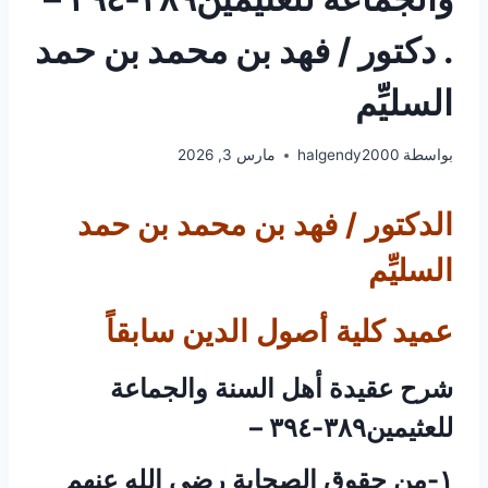
. دكتور / فهد بن محمد بن حمد
السليِّم
بواسطة
halgendy2000
مارس 3, 2026
الدكتور / فهد بن محمد بن حمد
السليِّم
عميد كلية أصول الدين سابقاً
شرح عقيدة أهل السنة والجماعة
للعثيمين٣٨٩-٣٩٤ –
١-من حقوق الصحابة رضي الله عنهم