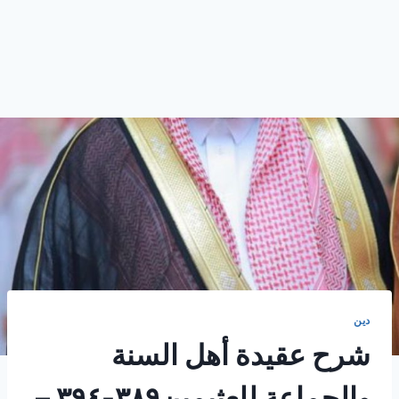
دين
شرح عقيدة أهل السنة
والجماعة للعثيمين٣٨٩-٣٩٤ –