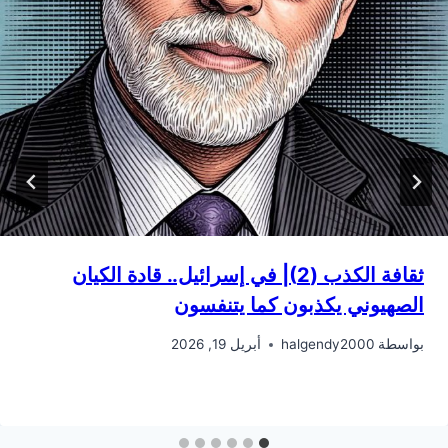
ثقافة الكذب (2)| في إسرائيل.. قادة الكيان
الصهيوني يكذبون كما يتنفسون
بواسطة
halgendy2000
أبريل 19, 2026