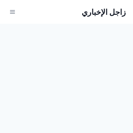
لتجاوز
زاجل الإخباري
لى
لمحتوى