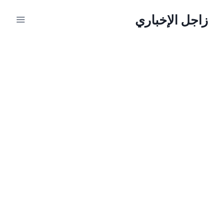
لتجاوز
زاجل الإخباري
لى
لمحتوى