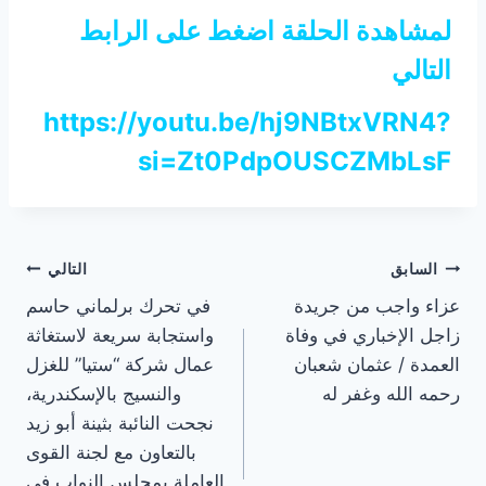
لمشاهدة الحلقة اضغط على الرابط
التالي
https://youtu.be/hj9NBtxVRN4?
si=Zt0PdpOUSCZMbLsF
تصفّح
السابق
التالي
عزاء واجب من جريدة
في تحرك برلماني حاسم
المقالات
زاجل الإخباري في وفاة
واستجابة سريعة لاستغاثة
العمدة / عثمان شعبان
عمال شركة “ستيا” للغزل
رحمه الله وغفر له
والنسيج بالإسكندرية،
نجحت النائبة بثينة أبو زيد
بالتعاون مع لجنة القوى
العاملة بمجلس النواب في