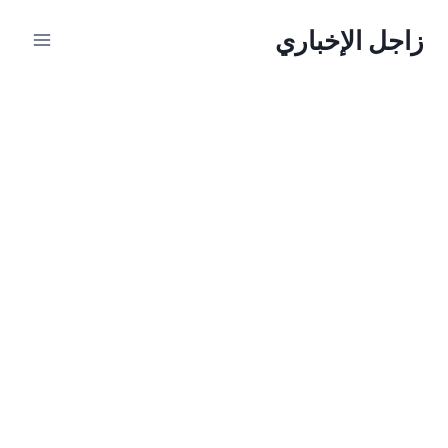
لتجاوز
زاجل الإخباري
لى
لمحتوى