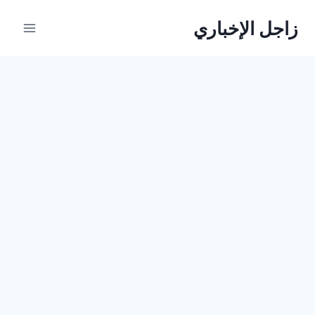
لتجاوز
زاجل الإخباري
لى
لمحتوى