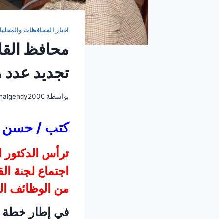
اخبار المحافظات والمحليا
محافظ القلي
تجديد عدد م
بواسطة
halgendy2000
كتب / حسن 
ترأس الدكتور ا
اجتماع لجنة ال
من الوظائف الق
في إطار خطة ا