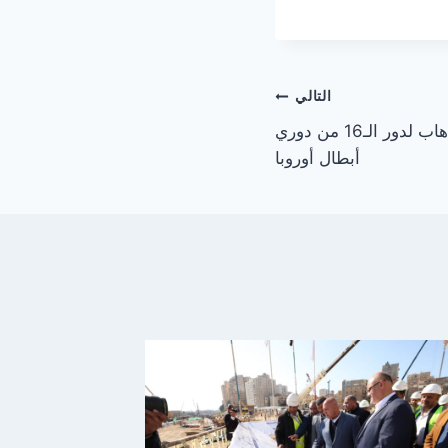
التالي
ملخص نتائج مباريات الذهاب لدور الـ16 من دوري
أبطال أوروبا