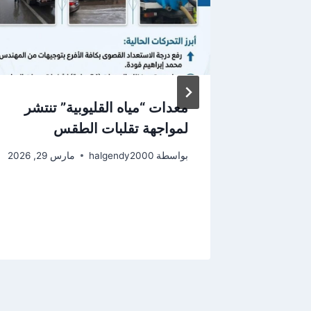
بية تقوم
معدات “مياه القليوبية” تنتشر
 على
لمواجهة تقلبات الطقس
بواسطة
halgendy2000
مارس 29, 2026
ومدينة
2026