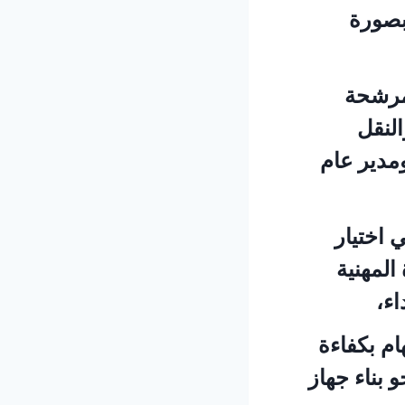
 بصورة
لمرشحة
لنقل
مدير عام
 اختيار
المهنية
اء،
ام بكفاءة
 بناء جهاز