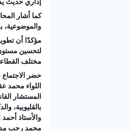
إداري حديث يد
كما أشار المحا
والموضوعية، بم
مؤكدًا أن تطوير
لتحسين مستوى 
مختلف القطاعا
حضر الاجتماع عد
اللواء محمد عق
المستشار القان
بالقليوبية، وال
والأستاذ أحمد ا
محمد رجب مدير 