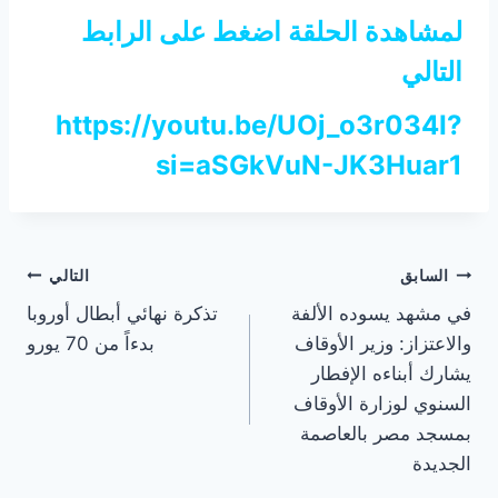
لمشاهدة الحلقة اضغط على الرابط
التالي
https://youtu.be/UOj_o3r034I?
si=aSGkVuN-JK3Huar1
تصفّح
السابق
التالي
في مشهد يسوده الألفة
تذكرة نهائي أبطال أوروبا
المقالات
والاعتزاز: وزير الأوقاف
بدءاً من 70 يورو
يشارك أبناءه الإفطار
السنوي لوزارة الأوقاف
بمسجد مصر بالعاصمة
الجديدة