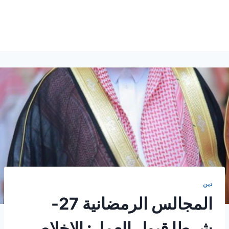
دين
المجالس الرمضانية 27-
شرطا قبول العمل: الإخلاص