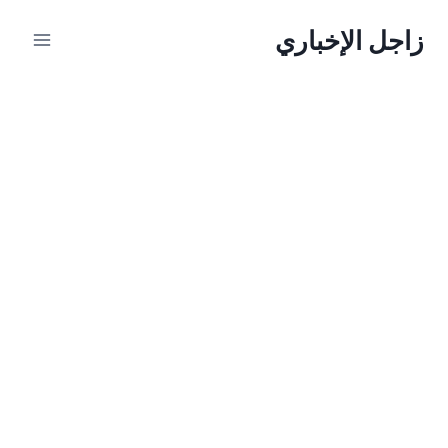
لتجاوز
زاجل الإخباري
لى
لمحتوى