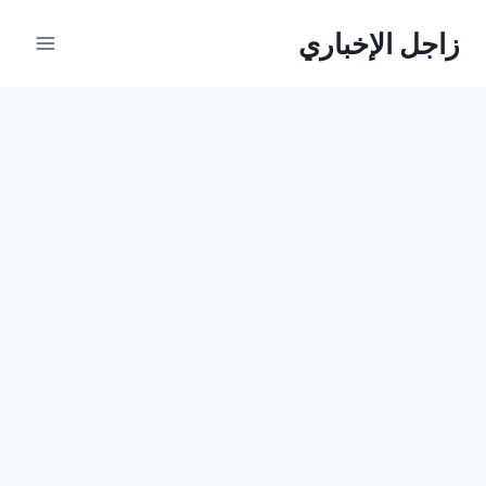
لتجاوز
زاجل الإخباري
لى
لمحتوى