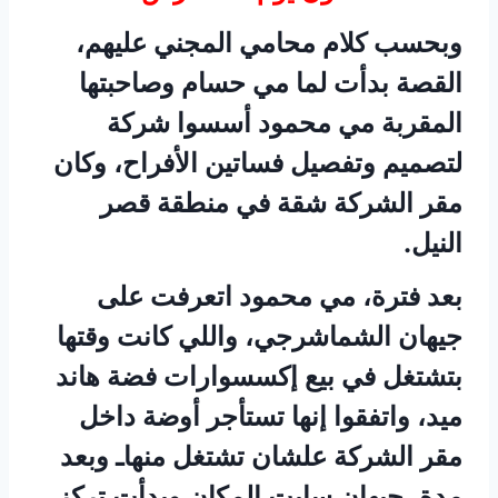
وبحسب كلام محامي المجني عليهم،
القصة بدأت لما مي حسام وصاحبتها
المقربة مي محمود أسسوا شركة
لتصميم وتفصيل فساتين الأفراح، وكان
مقر الشركة شقة في منطقة قصر
النيل.
بعد فترة، مي محمود اتعرفت على
جيهان الشماشرجي، واللي كانت وقتها
بتشتغل في بيع إكسسوارات فضة هاند
ميد، واتفقوا إنها تستأجر أوضة داخل
مقر الشركة علشان تشتغل منهاـ وبعد
مدة، جيهان سابت المكان وبدأت تركز