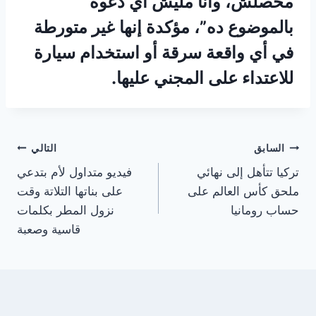
محصلش، وأنا مليش أي دعوة
بالموضوع ده”، مؤكدة إنها غير متورطة
في أي واقعة سرقة أو استخدام سيارة
للاعتداء على المجني عليها.
تصفّح
السابق
التالي
تركيا تتأهل إلى نهائي
فيديو متداول لأم بتدعي
المقالات
ملحق كأس العالم على
على بناتها التلاتة وقت
حساب رومانيا
نزول المطر بكلمات
قاسية وصعبة