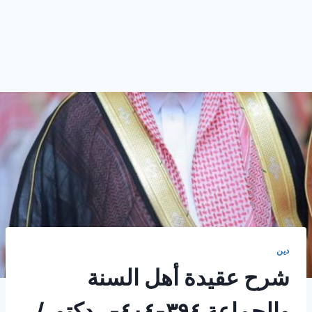
دين
شرح عقيدة أهل السنة
والجماعة ٣٩٤-٤٠٤- . دكتور/