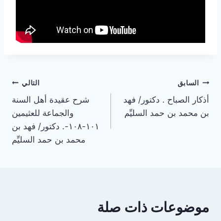
تصفّح
السابق
التالي
أذكار الصباح . دكتور/ فهد
شرح عقيدة أهل السنة
المقالات
بن محمد بن حمد السليِّم
والجماعة للعثيمين
١٠١-١٠٨-. دكتور/ فهد بن
محمد بن حمد السليِّم
موضوعات ذات صلة