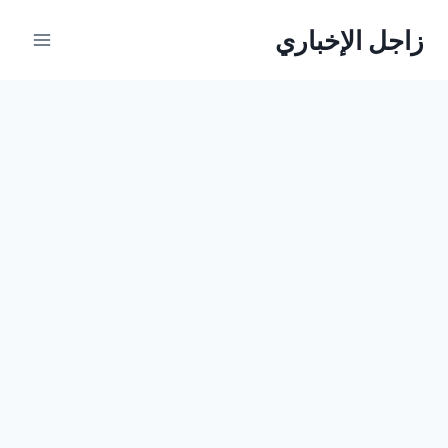
لتجاوز
زاجل الإخباري
لى
لمحتوى