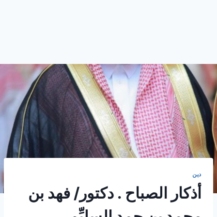
دين
أذكار الصباح . دكتور/ فهد بن
محمد بن حمد السليِّم