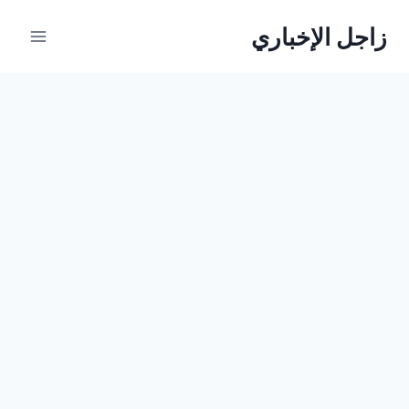
لتجاوز
زاجل الإخباري
لى
لمحتوى