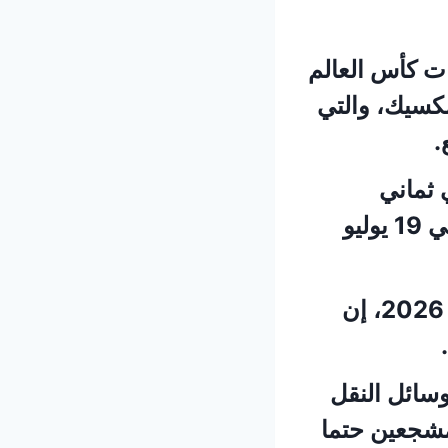
ات كأس العالم
مكسيك، والتي
.
 ثماني
مباريات في كأس العالم 2026، بما في ذلك المباراة النهائية في 19 يوليو
وقال هيمو شيرجي الرئيس التنفيذي للعمليات في كأس العالم ‌2026، ⁠إن
سائل النقل
لمشجعين حتما