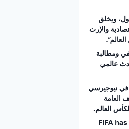
صول، ويخلق
تصادية والإرث
لعالم”.
في ومطالبة
حدث عالمي
 في نيوجيرسي
ف العامة
كأس العالم.
FIFA has