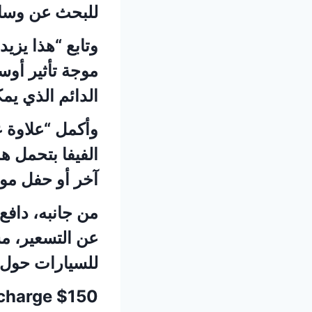
للبحث عن وسائل
وتابع “هذا يزي
موجة تأثير أوس
الدائم ⁠الذي ي
وأكمل “علاوة 
الفيفا ⁠بتحمل 
آخر أو حفل مو
من جانبه، داف
عن التسعير، مش
للسيارات حول ا
 charge $150