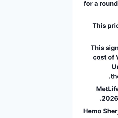
for a round
This pri
This sign
cost of 
U
th
MetLif
2026 
Hemo Sherj