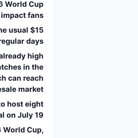
26 World Cup
 impact fans.
the usual $15
regular days.
 already high
tches in the
ch can reach
esale market.
o host eight
 on July 19.
6 World Cup,