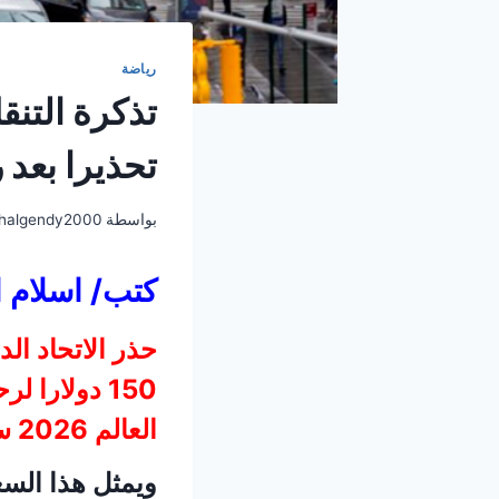
رياضة
تحذيرا بعد
بواسطة
halgendy2000
كتب/ اسلام 
حذر الاتحاد ال
150 دولارا 
العالم 2026 سيؤثر على المشجعين.