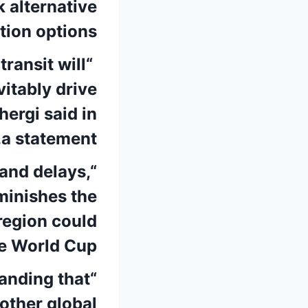
k alternative
tion options.
transit will
vitably drive
hergi said in
a statement.
and delays,
iminishes the
region could
e World Cup.”
manding that
other global