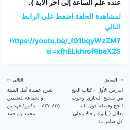
عنده علم الساعة إلى آخر الآية ).
لمشاهدة الحلقة اضغط على الرابط
التالي
https://youtu.be/_f91bqyWzZM?
si=xfhELkhrof9beX2S
تصفّح
السابق
التالي
الدرس الأول – كتاب الحج
شرح عقيدة أهل السنة
المقالات
من صحيح البخاري-وجوب
والجماعة للعثيمين
الحج وفضله-قول الله
٤٢٥-٤٣٧- . دكتور/ فهد بن
تعالى { يأتوك رجالا وعلى
محمد بن حمد
كل ضامر…).