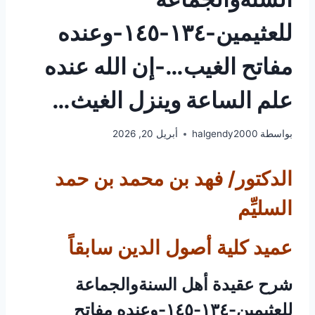
للعثيمين-١٣٤-١٤٥-وعنده
مفاتح الغيب…-إن الله عنده
علم الساعة وينزل الغيث…
بواسطة
halgendy2000
أبريل 20, 2026
الدكتور/ فهد بن محمد بن حمد
السليِّم
عميد كلية أصول الدين سابقاً
شرح عقيدة أهل السنةوالجماعة
للعثيمين-١٣٤-١٤٥-وعنده مفاتح