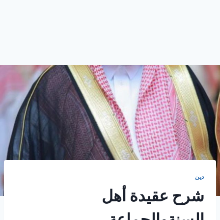
دين
شرح عقيدة أهل
السنةوالجماعة