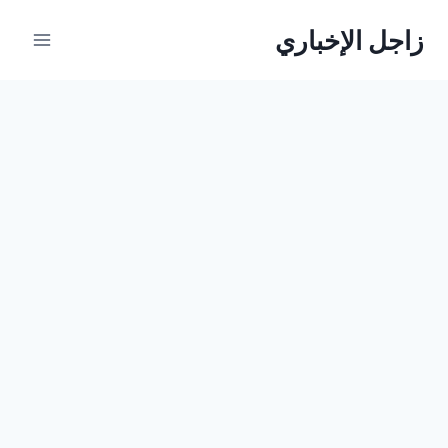
لتجاوز
زاجل الإخباري
لى
لمحتوى