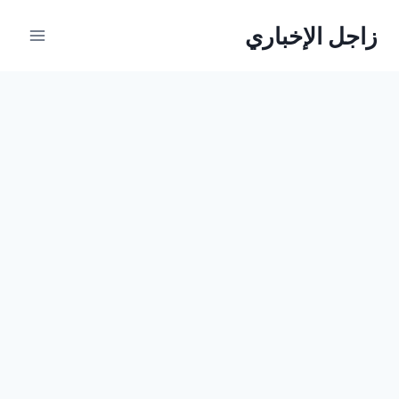
لتجاوز
زاجل الإخباري
لى
لمحتوى