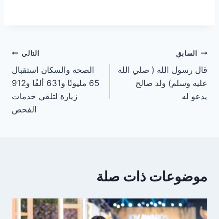
تصفّح
السابق
التالي
قال رسول الله ( صلي الله
الصحة والسكان استقبال
المقالات
عليه وسلم) ولد صالح
65 مليونًا و631 ألفًا و912
يدعو له
زيارة لتلقي خدمات
الفحص
موضوعات ذات صلة