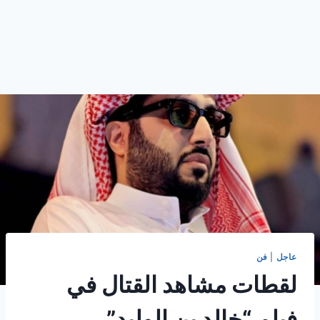
عاجل
|
فن
لقطات مشاهد القتال في
فيلم “خالد بن الوليد”