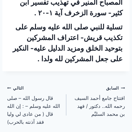
المصباح المنير في تهذيب تفسير ابن
كثير- سورة الزخرف آية ١-٢٠ .
‏تسلية للنبي صلى الله عليه وسلم على
تكذيب قريش- اعتراف المشركين
بتوحيد الخلق ومزيد الدليل عليه- النكير
على جعل المشركين لله ولدا .
تصفّح
السابق
التالي
افتتاح جامع أحمد السيف
قال رسول الله – صلى
المقالات
رحمه الله.. دكتور / فهد
الله عليه وسلم – : إن الله
بن محمد السليِّم
قال ( من عادى لي وليا
فقد آذنته بالحرب)