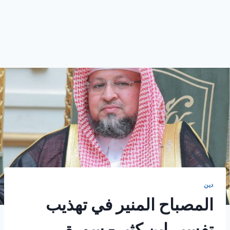
دين
المصباح المنير في تهذيب
تفسير ابن كثير- سورة