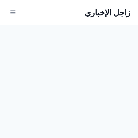
لتجاوز
زاجل الإخباري
لى
لمحتوى