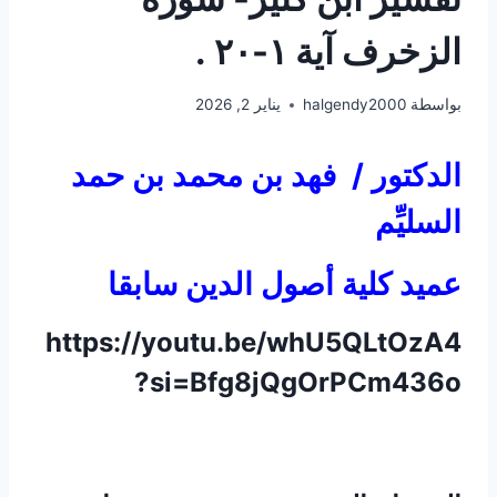
الزخرف آية ١-٢٠ .
بواسطة
halgendy2000
يناير 2, 2026
الدكتور / فهد بن محمد بن حمد
السليِّم
عميد كلية أصول الدين سابقا
https://youtu.be/whU5QLtOzA4
?si=Bfg8jQgOrPCm436o