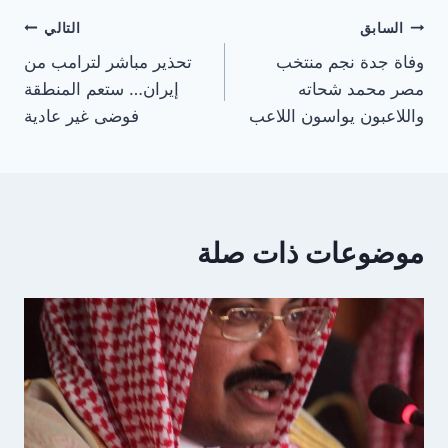
تصفّح
السابق
التالي
وفاة جدة نجم منتخب
تحذير مباشر لترامب من
المقالات
مصر محمد شحاته
إيران… ستعم المنطقة
واللاعبون يواسون اللاعب
فوضى غير عادية
موضوعات ذات صلة