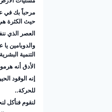
مسليات الأرض،
مرحباً بك في ع
حيث الكثرة هي 
العصر الذي ننف
والدوبامين يا
التنمية البشرية
الأدق أنه هرمو
إنه الوقود الح
للحركة..
لنقوم فنأكل لنح