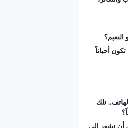
النعيم؟
كون أحياناً
هاتف.. تلك
ً؟
ن أن نشعر إلى