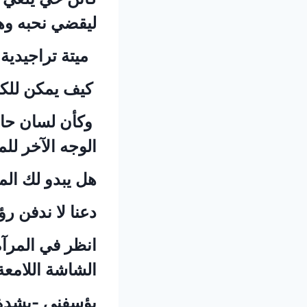
ليقضي نحبه وهو
ميتة تراجيدية ت
كيف يمكن للكا
وكأن لسان حال ا
الوجه الآخر للم
هل يبدو لك الم
دعنا لا ندفن رؤ
انظر في المرآة
الشاشة اللامعة 
يؤسفني -بشدة- 