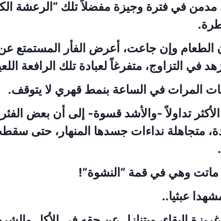
 مدمن في فترة وجيزة مفضلاً تلك “الرعشة الكه
طرة.
 الطعام وإن جاعت، أعرض الفأر المستمتع عن 
في التزاوج، متفرغاً لعبادة تلك الرافعة اللعين
ات المرات في الساعة بنمط قهري لا يتوقف.
الأكثر تداولاً -والأشد قسوة- إلى أن بعض الفئ
دة، متجاهلة نداءات جسدها المنهار، حتى سق
 ماتت وهي في قمة “النشوة”!
شهدا عبثيا..
غريزة البقاء، ويتنازل عن حقه في الأكل والشرب