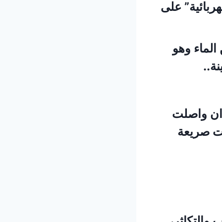
ربائية” على
الماء وهو
ة..
ران واصلت
طت صريعة
 والتكاثر،