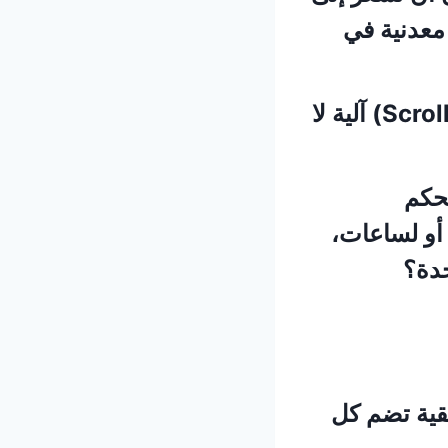
معدنية في
لقد صارت تمثلها تلك الشاشة التي نمرر عليها إبهامنا بحركة (Scroll) آلية لا
تحكم
أو لساعات،
حدة؟
قية تضم كل