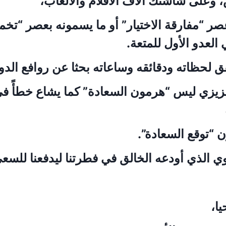
 وعلى شاشتك آلاف الأفلام والألعاب،
صر “مفارقة الاختيار” أو ما يسمونه بعصر “تخمة
العدو الأول للمتعة.
ق لحظاته ودقائقه وساعاته بحثا عن روافع الدوب
 عزيزي ليس “هرمون السعادة” كما يشاع خطأً 
ن “توقع السعادة”.
يوي الذي أودعه الخالق في فطرتنا ليدفعنا للسعي
يا،