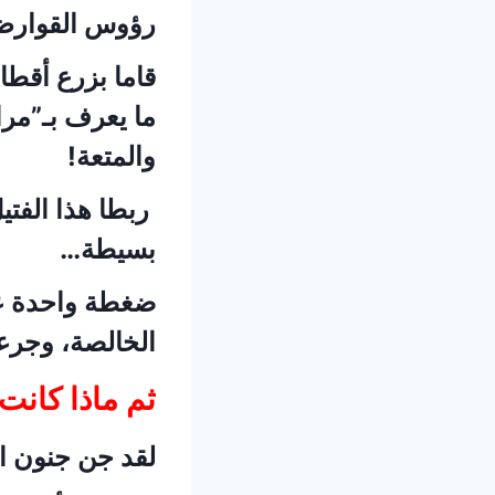
رؤوس القوارض
قاما بزرع أقطا
ما يعرف بـ”مرا
والمتعة!
ربطا هذا الفتي
بسيطة…
ضغطة واحدة عل
الخالصة، وجرعة
ثم ماذا كانت 
لقد جن جنون ال