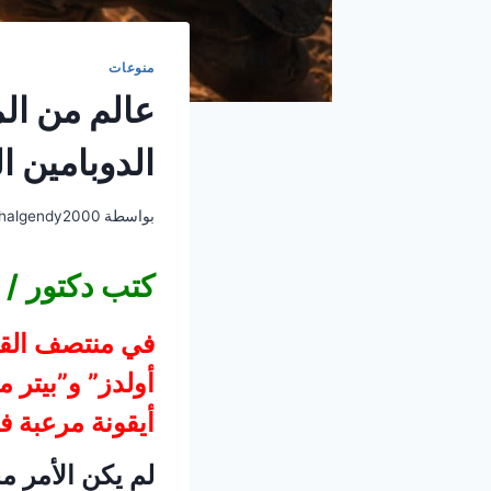
منوعات
عالم من الم
الدوبامين ا
بواسطة
halgendy2000
كتب دكتور / 
أولدز” و”بيتر مي
أيقونة مرعبة ف
لم يكن الأمر م