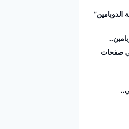
 الدوبامين”
امين..
في صفحات
..