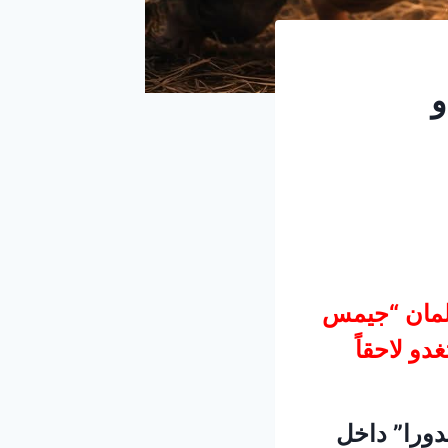
و
يداً في عام 1954، قرر العالمان “جيمس
دو لاحقاً
دورا” داخل