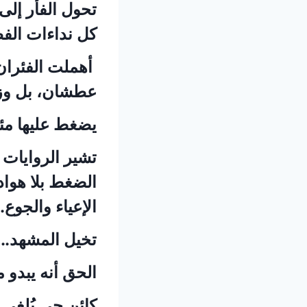
تحول الفأر إلى
كل نداءات الف
أهملت الفئران
عطشان، بل وزهد 
يضغط عليها مئ
تشير الروايات 
الضغط بلا هوا
الإعياء والجوع..
تخيل المشهد..
الحق أنه يبدو م
كائن حي يُلغي 